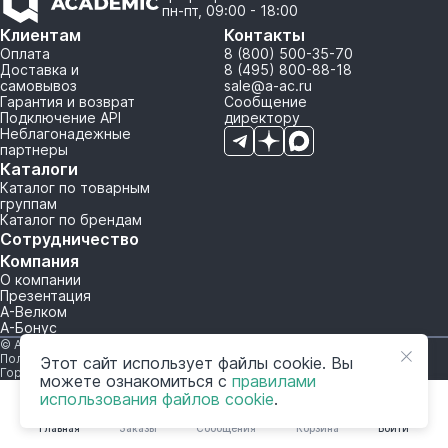
пн-пт, 09:00 - 18:00
Клиентам
Контакты
Оплата
8 (800) 500-35-70
Доставка и
8 (495) 800-88-18
самовывоз
sale@a-ac.ru
Гарантия и возврат
Сообщение
Подключение API
директору
Неблагонадежные
партнеры
Каталоги
Каталог по товарным
группам
Каталог по брендам
Сотрудничество
Компания
О компании
Презентация
А-Велком
А-Бонус
© A-AC.RU 2015-2026. Все права защищены.
Политика обработки персональных данных
Этот сайт использует файлы cookie. Вы
Горячая линия корпоративного регулирования и контроля
можете ознакомиться с
правилами
использования файлов cookie
.
Главная
Заказы
Сообщения
Корзина
Войти