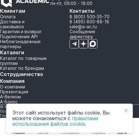
пн-пт, 09:00 - 18:00
Клиентам
Контакты
Оплата
8 (800) 500-35-70
Доставка и
8 (495) 800-88-18
самовывоз
sale@a-ac.ru
Гарантия и возврат
Сообщение
Подключение API
директору
Неблагонадежные
партнеры
Каталоги
Каталог по товарным
группам
Каталог по брендам
Сотрудничество
Компания
О компании
Презентация
А-Велком
А-Бонус
© A-AC.RU 2015-2026. Все права защищены.
Политика обработки персональных данных
Этот сайт использует файлы cookie. Вы
Горячая линия корпоративного регулирования и контроля
можете ознакомиться с
правилами
использования файлов cookie
.
Главная
Заказы
Сообщения
Корзина
Войти