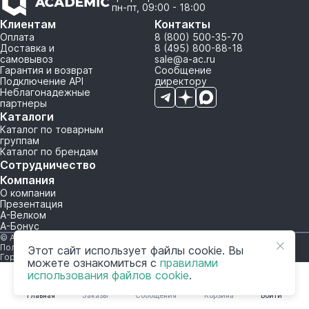
пн-пт, 09:00 - 18:00
Клиентам
Контакты
Оплата
8 (800) 500-35-70
Доставка и
8 (495) 800-88-18
самовывоз
sale@a-ac.ru
Гарантия и возврат
Сообщение
Подключение API
директору
Неблагонадежные
партнеры
Каталоги
Каталог по товарным
группам
Каталог по брендам
Сотрудничество
Компания
О компании
Презентация
А-Велком
А-Бонус
© A-AC.RU 2015-2026. Все права защищены.
Политика обработки персональных данных
Этот сайт использует файлы cookie. Вы
Горячая линия корпоративного регулирования и контроля
можете ознакомиться с
правилами
использования файлов cookie
.
Главная
Заказы
Сообщения
Корзина
Войти