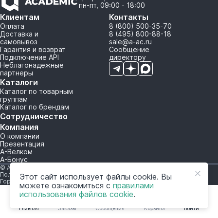
пн-пт, 09:00 - 18:00
Клиентам
Контакты
Оплата
8 (800) 500-35-70
Доставка и
8 (495) 800-88-18
самовывоз
sale@a-ac.ru
Гарантия и возврат
Сообщение
Подключение API
директору
Неблагонадежные
партнеры
Каталоги
Каталог по товарным
группам
Каталог по брендам
Сотрудничество
Компания
О компании
Презентация
А-Велком
А-Бонус
© A-AC.RU 2015-2026. Все права защищены.
Политика обработки персональных данных
Этот сайт использует файлы cookie. Вы
Горячая линия корпоративного регулирования и контроля
можете ознакомиться с
правилами
использования файлов cookie
.
Главная
Заказы
Сообщения
Корзина
Войти