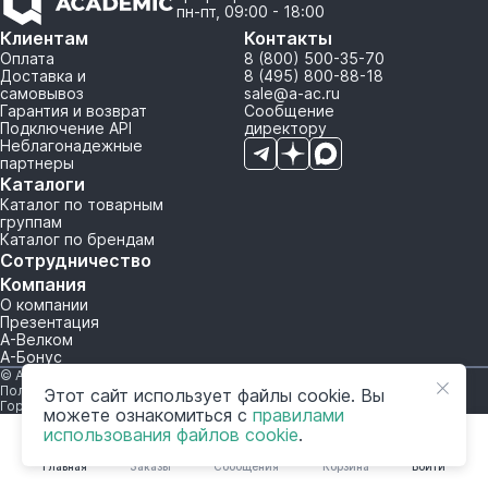
пн-пт, 09:00 - 18:00
Клиентам
Контакты
Оплата
8 (800) 500-35-70
Доставка и
8 (495) 800-88-18
самовывоз
sale@a-ac.ru
Гарантия и возврат
Сообщение
Подключение API
директору
Неблагонадежные
партнеры
Каталоги
Каталог по товарным
группам
Каталог по брендам
Сотрудничество
Компания
О компании
Презентация
А-Велком
А-Бонус
© A-AC.RU 2015-2026. Все права защищены.
Политика обработки персональных данных
Этот сайт использует файлы cookie. Вы
Горячая линия корпоративного регулирования и контроля
можете ознакомиться с
правилами
использования файлов cookie
.
Главная
Заказы
Сообщения
Корзина
Войти