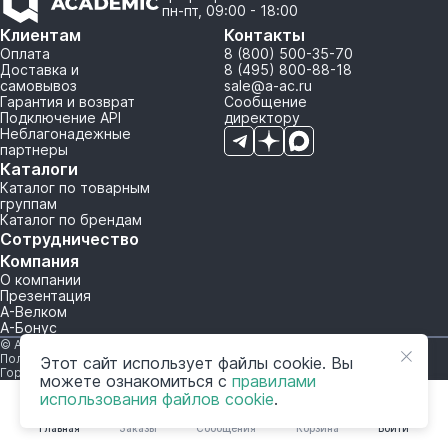
пн-пт, 09:00 - 18:00
Клиентам
Контакты
Оплата
8 (800) 500-35-70
Доставка и
8 (495) 800-88-18
самовывоз
sale@a-ac.ru
Гарантия и возврат
Сообщение
Подключение API
директору
Неблагонадежные
партнеры
Каталоги
Каталог по товарным
группам
Каталог по брендам
Сотрудничество
Компания
О компании
Презентация
А-Велком
А-Бонус
© A-AC.RU 2015-2026. Все права защищены.
Политика обработки персональных данных
Этот сайт использует файлы cookie. Вы
Горячая линия корпоративного регулирования и контроля
можете ознакомиться с
правилами
использования файлов cookie
.
Главная
Заказы
Сообщения
Корзина
Войти