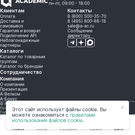
пн-пт, 09:00 - 18:00
Клиентам
Контакты
Оплата
8 (800) 500-35-70
Доставка и
8 (495) 800-88-18
самовывоз
sale@a-ac.ru
Гарантия и возврат
Сообщение
Подключение API
директору
Неблагонадежные
партнеры
Каталоги
Каталог по товарным
группам
Каталог по брендам
Сотрудничество
Компания
О компании
Презентация
А-Велком
А-Бонус
© A-AC.RU 2015-2026. Все права защищены.
Политика обработки персональных данных
Этот сайт использует файлы cookie. Вы
Горячая линия корпоративного регулирования и контроля
можете ознакомиться с
правилами
использования файлов cookie
.
Главная
Заказы
Сообщения
Корзина
Войти