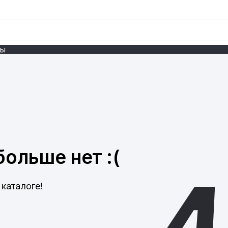
ты
ольше нет :(
каталоге!