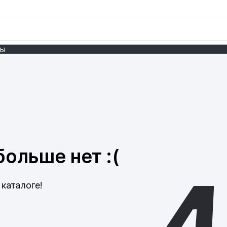
ты
ольше нет :(
каталоге!