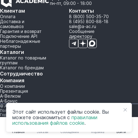
пн-пт, 09:00 - 18:00
Клиентам
Контакты
Оплата
8 (800) 500-35-70
Доставка и
8 (495) 800-88-18
самовывоз
sale@a-ac.ru
Гарантия и возврат
Сообщение
Подключение API
директору
Неблагонадежные
партнеры
Каталоги
Каталог по товарным
группам
Каталог по брендам
Сотрудничество
Компания
О компании
Презентация
А-Велком
А-Бонус
© A-AC.RU 2015-2026. Все права защищены.
Политика обработки персональных данных
Этот сайт использует файлы cookie. Вы
Горячая линия корпоративного регулирования и контроля
можете ознакомиться с
правилами
использования файлов cookie
.
Главная
Заказы
Сообщения
Корзина
Войти