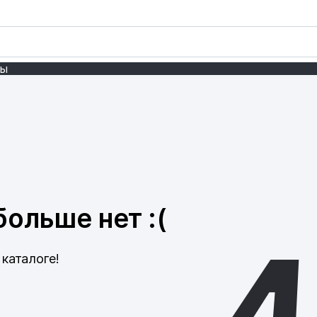
ты
ольше нет :(
каталоге!