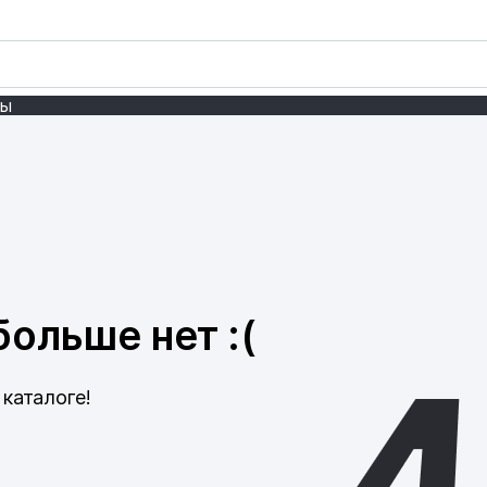
ты
ольше нет :(
каталоге!