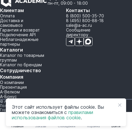
пн-пт, 09:00 - 18:00
Клиентам
Контакты
Оплата
8 (800) 500-35-70
Доставка и
8 (495) 800-88-18
самовывоз
sale@a-ac.ru
Гарантия и возврат
Сообщение
Подключение API
директору
Неблагонадежные
партнеры
Каталоги
Каталог по товарным
группам
Каталог по брендам
Сотрудничество
Компания
О компании
Презентация
А-Велком
А-Бонус
© A-AC.RU 2015-2026. Все права защищены.
Политика обработки персональных данных
Этот сайт использует файлы cookie. Вы
Горячая линия корпоративного регулирования и контроля
можете ознакомиться с
правилами
использования файлов cookie
.
Главная
Заказы
Сообщения
Корзина
Войти