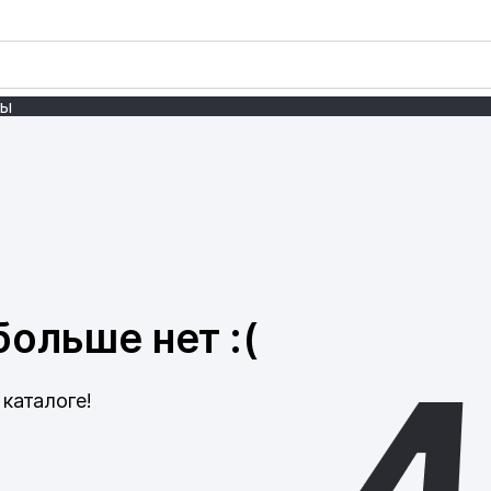
ты
ольше нет :(
каталоге!