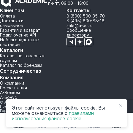
пн-пт, 09:00 - 18:00
Клиентам
Контакты
Оплата
8 (800) 500-35-70
Доставка и
8 (495) 800-88-18
самовывоз
sale@a-ac.ru
Гарантия и возврат
Сообщение
Подключение API
директору
Неблагонадежные
партнеры
Каталоги
Каталог по товарным
группам
Каталог по брендам
Сотрудничество
Компания
О компании
Презентация
А-Велком
А-Бонус
© A-AC.RU 2015-2026. Все права защищены.
Политика обработки персональных данных
Этот сайт использует файлы cookie. Вы
Горячая линия корпоративного регулирования и контроля
можете ознакомиться с
правилами
использования файлов cookie
.
Главная
Заказы
Сообщения
Корзина
Войти