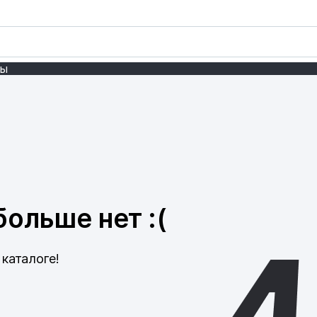
ты
ольше нет :(
каталоге!