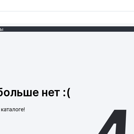
ты
ольше нет :(
каталоге!