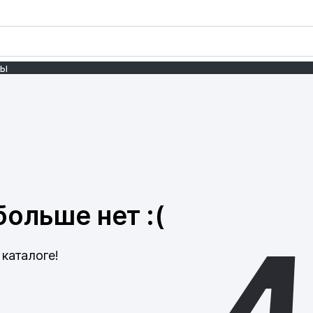
ты
ольше нет :(
каталоге!