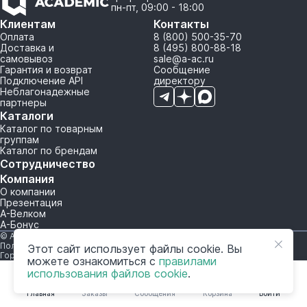
пн-пт, 09:00 - 18:00
Клиентам
Контакты
Оплата
8 (800) 500-35-70
Доставка и
8 (495) 800-88-18
самовывоз
sale@a-ac.ru
Гарантия и возврат
Сообщение
Подключение API
директору
Неблагонадежные
партнеры
Каталоги
Каталог по товарным
группам
Каталог по брендам
Сотрудничество
Компания
О компании
Презентация
А-Велком
А-Бонус
© A-AC.RU 2015-2026. Все права защищены.
Политика обработки персональных данных
Этот сайт использует файлы cookie. Вы
Горячая линия корпоративного регулирования и контроля
можете ознакомиться с
правилами
использования файлов cookie
.
Главная
Заказы
Сообщения
Корзина
Войти