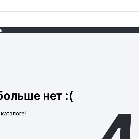
ты
ольше нет :(
каталоге!