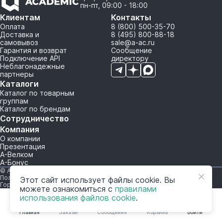
пн-пт, 09:00 - 18:00
Клиентам
Контакты
Оплата
8 (800) 500-35-70
Доставка и
8 (495) 800-88-18
самовывоз
sale@a-ac.ru
Гарантия и возврат
Сообщение
Подключение API
директору
Неблагонадежные
партнеры
Каталоги
Каталог по товарным
группам
Каталог по брендам
Сотрудничество
Компания
О компании
Презентация
А-Велком
А-Бонус
© A-AC.RU 2015-2026. Все права защищены.
Политика обработки персональных данных
Этот сайт использует файлы cookie. Вы
Горячая линия корпоративного регулирования и контроля
можете ознакомиться с
правилами
использования файлов cookie
.
Главная
Заказы
Сообщения
Корзина
Войти