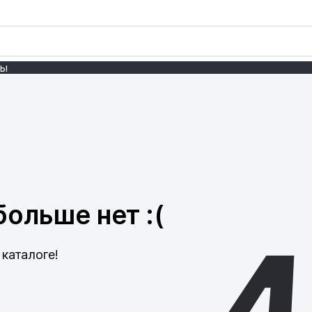
ты
ольше нет :(
каталоге!