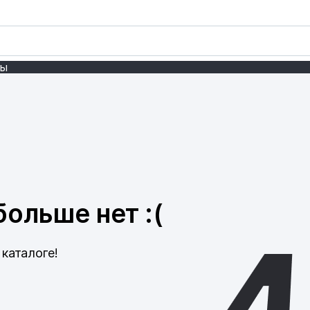
ты
ольше нет :(
каталоге!