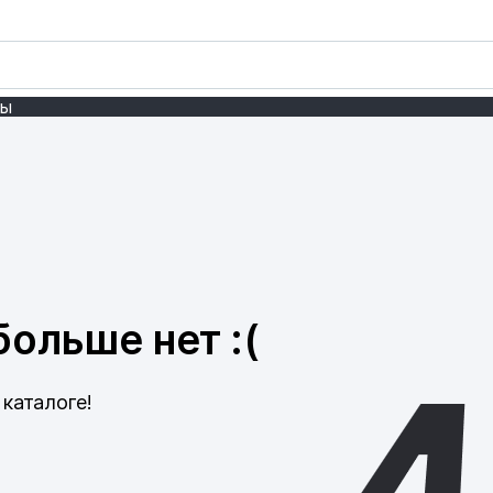
ты
ольше нет :(
каталоге!