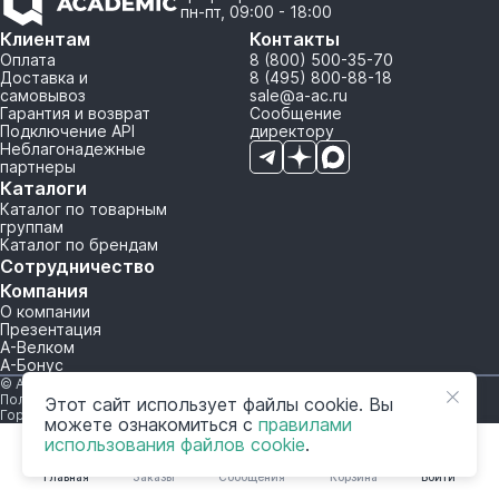
пн-пт, 09:00 - 18:00
Клиентам
Контакты
Оплата
8 (800) 500-35-70
Доставка и
8 (495) 800-88-18
самовывоз
sale@a-ac.ru
Гарантия и возврат
Сообщение
Подключение API
директору
Неблагонадежные
партнеры
Каталоги
Каталог по товарным
группам
Каталог по брендам
Сотрудничество
Компания
О компании
Презентация
А-Велком
А-Бонус
© A-AC.RU 2015-2026. Все права защищены.
Политика обработки персональных данных
Этот сайт использует файлы cookie. Вы
Горячая линия корпоративного регулирования и контроля
можете ознакомиться с
правилами
использования файлов cookie
.
Главная
Заказы
Сообщения
Корзина
Войти