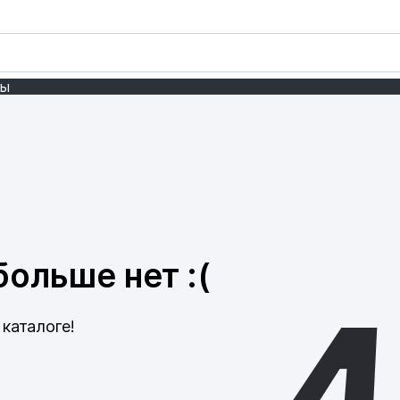
ты
ольше нет :(
каталоге!