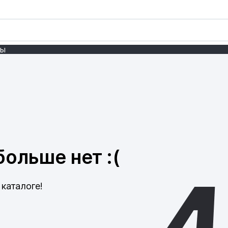
ты
ольше нет :(
каталоге!