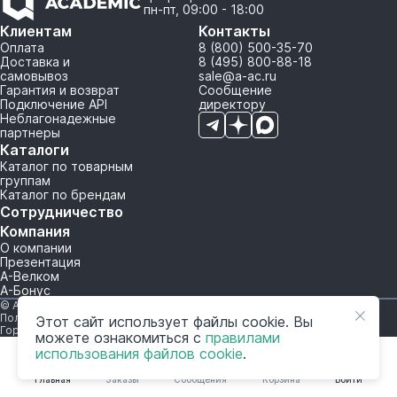
пн-пт, 09:00 - 18:00
Клиентам
Контакты
Оплата
8 (800) 500-35-70
Доставка и
8 (495) 800-88-18
самовывоз
sale@a-ac.ru
Гарантия и возврат
Сообщение
Подключение API
директору
Неблагонадежные
партнеры
Каталоги
Каталог по товарным
группам
Каталог по брендам
Сотрудничество
Компания
О компании
Презентация
А-Велком
А-Бонус
© A-AC.RU 2015-2026. Все права защищены.
Политика обработки персональных данных
Этот сайт использует файлы cookie. Вы
Горячая линия корпоративного регулирования и контроля
можете ознакомиться с
правилами
использования файлов cookie
.
Главная
Заказы
Сообщения
Корзина
Войти