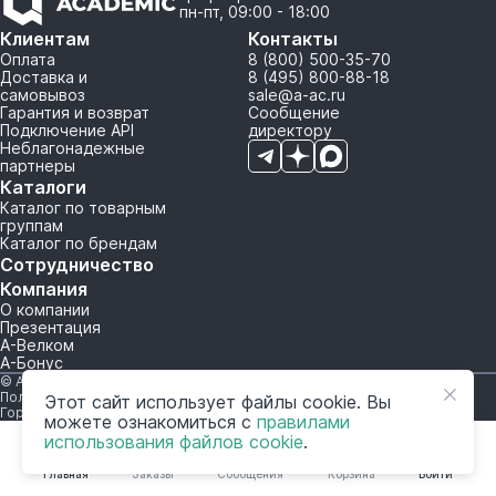
пн-пт, 09:00 - 18:00
Клиентам
Контакты
Оплата
8 (800) 500-35-70
Доставка и
8 (495) 800-88-18
самовывоз
sale@a-ac.ru
Гарантия и возврат
Сообщение
Подключение API
директору
Неблагонадежные
партнеры
Каталоги
Каталог по товарным
группам
Каталог по брендам
Сотрудничество
Компания
О компании
Презентация
А-Велком
А-Бонус
© A-AC.RU 2015-2026. Все права защищены.
Политика обработки персональных данных
Этот сайт использует файлы cookie. Вы
Горячая линия корпоративного регулирования и контроля
можете ознакомиться с
правилами
использования файлов cookie
.
Главная
Заказы
Сообщения
Корзина
Войти