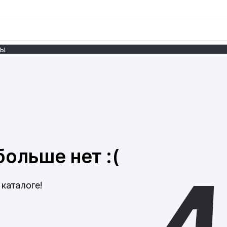
ты
ольше нет :(
каталоге!