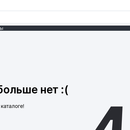
ты
ольше нет :(
каталоге!