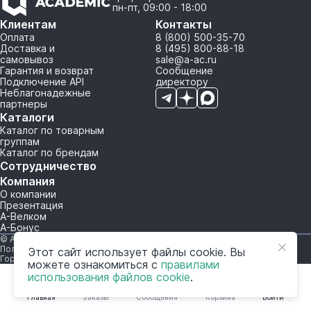
пн-пт, 09:00 - 18:00
Клиентам
Контакты
Оплата
8 (800) 500-35-70
Доставка и
8 (495) 800-88-18
самовывоз
sale@a-ac.ru
Гарантия и возврат
Сообщение
Подключение API
директору
Неблагонадежные
партнеры
Каталоги
Каталог по товарным
группам
Каталог по брендам
Сотрудничество
Компания
О компании
Презентация
А-Велком
А-Бонус
© A-AC.RU 2015-2026. Все права защищены.
Политика обработки персональных данных
Этот сайт использует файлы cookie. Вы
Горячая линия корпоративного регулирования и контроля
можете ознакомиться с
правилами
использования файлов cookie
.
Главная
Заказы
Сообщения
Корзина
Войти