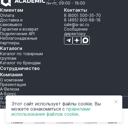
пн-пт, 09:00 - 18:00
Клиентам
Контакты
Оплата
8 (800) 500-35-70
Доставка и
8 (495) 800-88-18
самовывоз
sale@a-ac.ru
Гарантия и возврат
Сообщение
Подключение API
директору
Неблагонадежные
партнеры
Каталоги
Каталог по товарным
группам
Каталог по брендам
Сотрудничество
Компания
О компании
Презентация
А-Велком
А-Бонус
© A-AC.RU 2015-2026. Все права защищены.
Политика обработки персональных данных
Этот сайт использует файлы cookie. Вы
Горячая линия корпоративного регулирования и контроля
можете ознакомиться с
правилами
использования файлов cookie
.
Главная
Заказы
Сообщения
Корзина
Войти