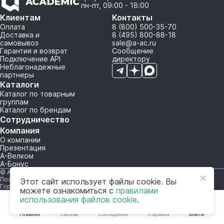
пн-пт, 09:00 - 18:00
Клиентам
Контакты
Оплата
8 (800) 500-35-70
Доставка и
8 (495) 800-88-18
самовывоз
sale@a-ac.ru
Гарантия и возврат
Сообщение
Подключение API
директору
Неблагонадежные
партнеры
Каталоги
Каталог по товарным
группам
Каталог по брендам
Сотрудничество
Компания
О компании
Презентация
А-Велком
А-Бонус
© A-AC.RU 2015-2026. Все права защищены.
Политика обработки персональных данных
Этот сайт использует файлы cookie. Вы
Горячая линия корпоративного регулирования и контроля
можете ознакомиться с
правилами
использования файлов cookie
.
Главная
Заказы
Сообщения
Корзина
Войти