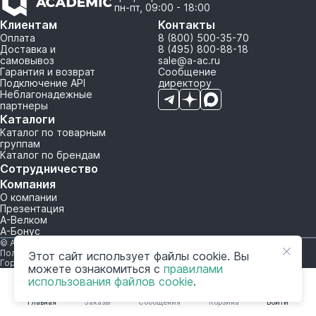
пн-пт, 09:00 - 18:00
Клиентам
Контакты
Оплата
8 (800) 500-35-70
Доставка и
8 (495) 800-88-18
самовывоз
sale@a-ac.ru
Гарантия и возврат
Сообщение
Подключение API
директору
Неблагонадежные
партнеры
Каталоги
Каталог по товарным
группам
Каталог по брендам
Сотрудничество
Компания
О компании
Презентация
А-Велком
А-Бонус
© A-AC.RU 2015-2026. Все права защищены.
Политика обработки персональных данных
Этот сайт использует файлы cookie. Вы
Горячая линия корпоративного регулирования и контроля
можете ознакомиться с
правилами
использования файлов cookie
.
Главная
Заказы
Сообщения
Корзина
Войти