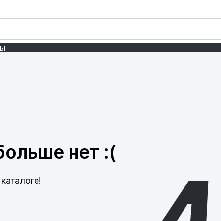
ты
ольше нет :(
каталоге!