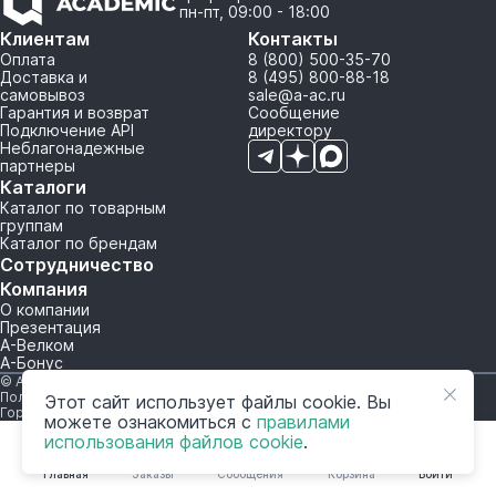
пн-пт, 09:00 - 18:00
Клиентам
Контакты
Оплата
8 (800) 500-35-70
Доставка и
8 (495) 800-88-18
самовывоз
sale@a-ac.ru
Гарантия и возврат
Сообщение
Подключение API
директору
Неблагонадежные
партнеры
Каталоги
Каталог по товарным
группам
Каталог по брендам
Сотрудничество
Компания
О компании
Презентация
А-Велком
А-Бонус
© A-AC.RU 2015-2026. Все права защищены.
Политика обработки персональных данных
Этот сайт использует файлы cookie. Вы
Горячая линия корпоративного регулирования и контроля
можете ознакомиться с
правилами
использования файлов cookie
.
Главная
Заказы
Сообщения
Корзина
Войти