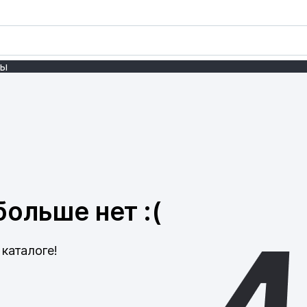
ты
ольше нет :(
каталоге!