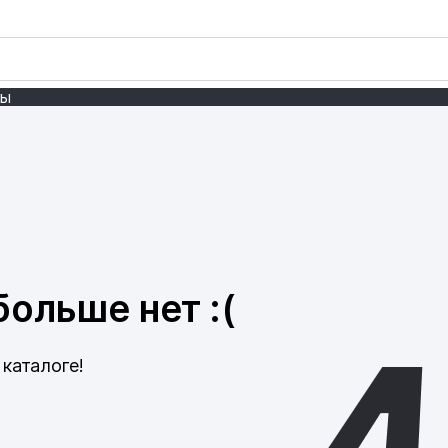
ты
ольше нет :(
каталоге!