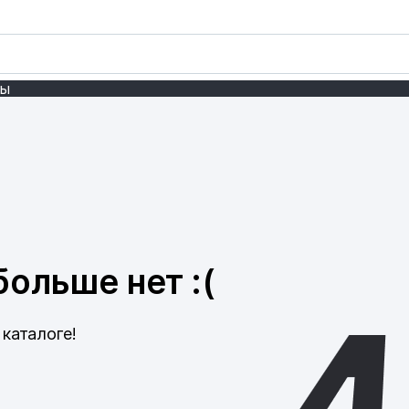
ты
ольше нет :(
каталоге!