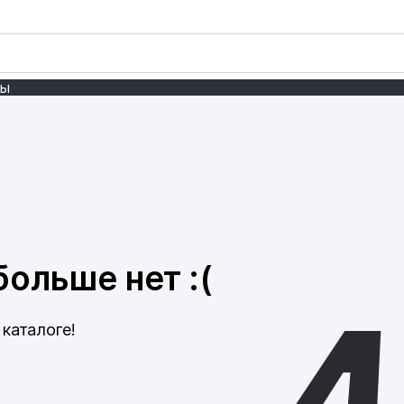
ты
ольше нет :(
каталоге!