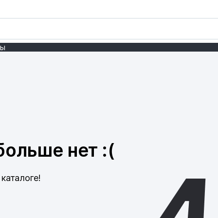
ты
ольше нет :(
каталоге!