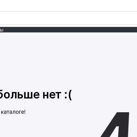
ты
ольше нет :(
каталоге!