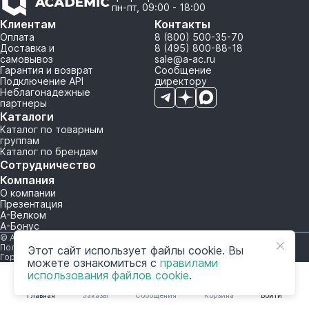
пн-пт, 09:00 - 18:00
Клиентам
Контакты
Оплата
8 (800) 500-35-70
Доставка и
8 (495) 800-88-18
самовывоз
sale@a-ac.ru
Гарантия и возврат
Сообщение
Подключение API
директору
Неблагонадежные
партнеры
Каталоги
Каталог по товарным
группам
Каталог по брендам
Сотрудничество
Компания
О компании
Презентация
А-Велком
А-Бонус
© A-AC.RU 2015-2026. Все права защищены.
Политика обработки персональных данных
Этот сайт использует файлы cookie. Вы
Горячая линия корпоративного регулирования и контроля
можете ознакомиться с
правилами
использования файлов cookie
.
Главная
Заказы
Сообщения
Корзина
Войти