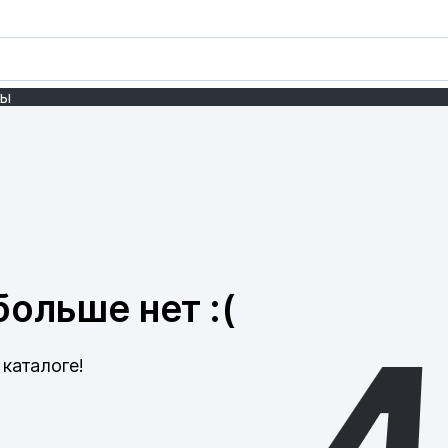
ты
ольше нет :(
каталоге!