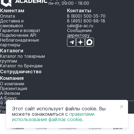
пн-пт, 09:00 - 18:00
Клиентам
Контакты
Оплата
8 (800) 500-35-70
Доставка и
8 (495) 800-88-18
самовывоз
sale@a-ac.ru
Гарантия и возврат
Сообщение
Подключение API
директору
Неблагонадежные
партнеры
Каталоги
Каталог по товарным
группам
Каталог по брендам
Сотрудничество
Компания
О компании
Презентация
А-Велком
А-Бонус
© A-AC.RU 2015-2026. Все права защищены.
Политика обработки персональных данных
Этот сайт использует файлы cookie. Вы
Горячая линия корпоративного регулирования и контроля
можете ознакомиться с
правилами
использования файлов cookie
.
Главная
Заказы
Сообщения
Корзина
Войти